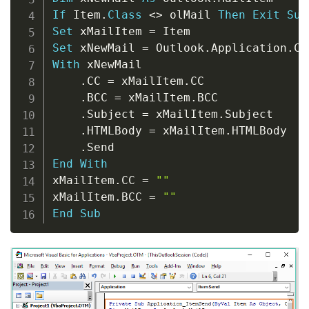
If
 Item
.
Class
<
>
 olMail 
Then
Exit
Sub
Set
 xMailItem 
=
Set
 xNewMail 
=
 Outlook
.
Application
.
Cr
With
 xNewMail

.
CC 
=
 xMailItem
.
CC

.
BCC 
=
 xMailItem
.
BCC

.
Subject 
=
 xMailItem
.
Subject

.
HTMLBody 
=
 xMailItem
.
HTMLBody

.
End
With
xMailItem
.
CC 
=
""
xMailItem
.
BCC 
=
""
End
Sub