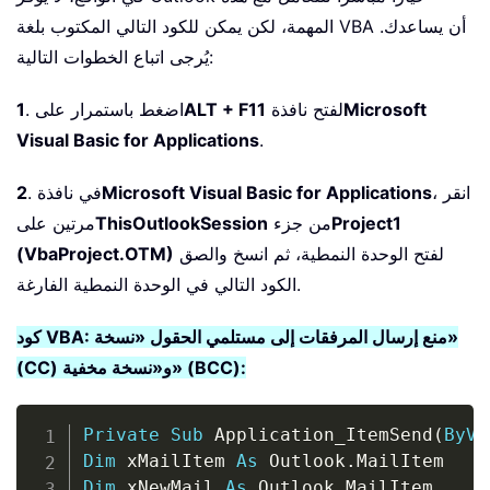
المهمة، لكن يمكن للكود التالي المكتوب بلغة VBA أن يساعدك.
يُرجى اتباع الخطوات التالية:
Microsoft
لفتح نافذة
ALT + F11
. اضغط باستمرار على
1
Visual Basic for Applications
.
، انقر
Microsoft Visual Basic for Applications
. في نافذة
2
Project1
من جزء
ThisOutlookSession
مرتين على
لفتح الوحدة النمطية، ثم انسخ والصق
(VbaProject.OTM)
الكود التالي في الوحدة النمطية الفارغة.
كود VBA: منع إرسال المرفقات إلى مستلمي الحقول «نسخة»
(CC) و«نسخة مخفية» (BCC):
Copy
Private
Sub
 Application_ItemSend
(
ByVa
Dim
 xMailItem 
As
 Outlook
.
Dim
 xNewMail 
As
 Outlook
.