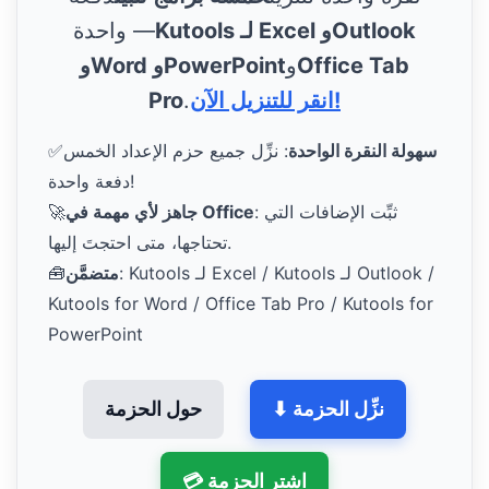
Kutools لـ Excel وOutlook
واحدة —
Office Tab
و
وWord وPowerPoint
انقر للتنزيل الآن!
.
Pro
سهولة النقرة الواحدة
: نزِّل جميع حزم الإعداد الخمس
✅
دفعة واحدة!
: ثبِّت الإضافات التي
جاهز لأي مهمة في Office
🚀
تحتاجها، متى احتجتَ إليها.
: Kutools لـ Excel / Kutools لـ Outlook /
متضمَّن
🧰
Kutools for Word / Office Tab Pro / Kutools for
PowerPoint
⬇ نزِّل الحزمة
حول الحزمة
💳 اشترِ الحزمة