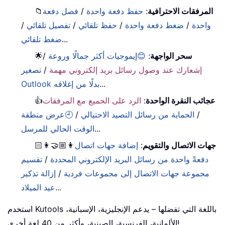
المرفقات الاحترافية
:
حفظ دفعة واحدة
/
فصل دفعة
📁
واحدة
/
ضغط دفعة واحدة
/
حفظ تلقائي
/
تفصيل تلقائي
/
...
ضغط تلقائي
سحر الواجهة
:
😊إيموجيات أكثر جمالًا وروعة
/
🌟
إشعارك عند وصول رسائل بريد إلكتروني مهمة
/
تصغير
...
Outlook بدلًا من إغلاقه
عجائب النقرة الواحدة
:
الرد على الجميع مع المرفقات
👍
/
الحماية من رسائل التصيد الاحتيالي
/
🕘عرض منطقة
...
الوقت الحالي للمرسل
جهات الاتصال والتقويم
:
إضافة جهات اتصال
👩🏼‍🤝‍👩🏻
دفعةً واحدة من رسائل البريد الإلكتروني المحددة
/
تقسيم
مجموعة جهات الاتصال إلى مجموعات فردية
/
إزالة تذكير
...
عيد الميلاد
استخدم Kutools باللغة التي تفضلها – يدعم الإنجليزية، الإسبانية،
الألمانية، الفرنسية، الصينية، وأكثر من 40 لغة أخرى!