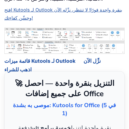
افتح Kutools لـ Outlook بنقرة واحدة فورًا! لا تنتظر، نزِّله الآن
وحسِّن كفاءتك!
نزِّل الآن
قائمة ميزات Kutools لـ Outlook
اذهب للشراء
🚀 التنزيل بنقرة واحدة — احصل
على جميع إضافات Office
موصى به بشدة: Kutools for Office (5 في
1)
نقرة واحدة لتنزيل
خمسة برامج تثبيت
دفعة