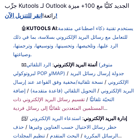
جرِّب Kutools لـ Outlook الجديد كليًّا مع 100+ ميزة
انقر للتنزيل الآن!
رائعة!
يستخدم تقنية ذكاء اصطناعي متقدمة
:
KUTOOLS AI
🤖
للتعامل مع رسائل البريد الإلكتروني بسلاسة، بما في ذلك
الرد عليها، وتلخيصها، وتحسينها، وتوسيعها، وترجمتها،
وصياغتها.
أتمتة البريد الإلكتروني
:
الرد التلقائي (متوفر
📧
جدولة إرسال رسائل البريد
/
لبروتوكولي POP وIMAP)
الإلكتروني
/
نسخة تلقائية/مخفية وفق القواعد عند إرسال
البريد الإلكتروني
/
التحويل التلقائي (قاعدة متقدمة)
/
إضافة
التحيّة تلقائيًّا
/
تقسيم رسائل البريد الإلكتروني ذات
...
المستلمين المتعددين تلقائيًّا إلى رسائل فردية
إدارة البريد الإلكتروني
:
استدعاء البريد الإلكتروني
/
📨
حظر رسائل الاحتيال حسب العناوين وغيرها
/
حذف
...
الرسائل المكررة
/
البحث المتقدم
/
تنظيم المجلدات