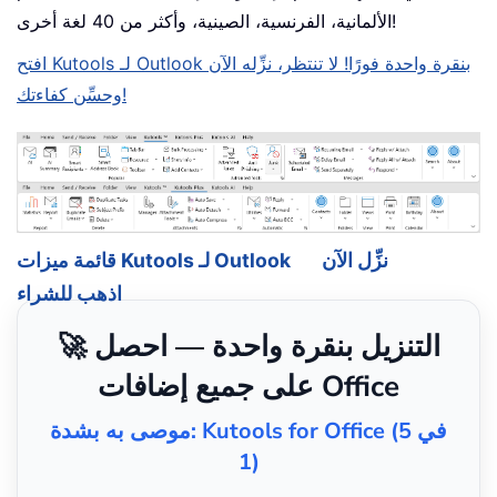
الألمانية، الفرنسية، الصينية، وأكثر من 40 لغة أخرى!
افتح Kutools لـ Outlook بنقرة واحدة فورًا! لا تنتظر، نزِّله الآن
وحسِّن كفاءتك!
نزِّل الآن
قائمة ميزات Kutools لـ Outlook
اذهب للشراء
🚀 التنزيل بنقرة واحدة — احصل
على جميع إضافات Office
موصى به بشدة: Kutools for Office (5 في
1)