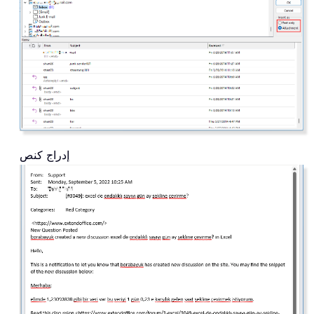
إدراج كنص