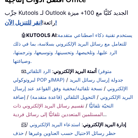
جرِّب Kutools لـ Outlook الجديد كليًّا مع 100+ ميزة
انقر للتنزيل الآن!
رائعة!
يستخدم تقنية ذكاء اصطناعي متقدمة
:
KUTOOLS AI
🤖
للتعامل مع رسائل البريد الإلكتروني بسلاسة، بما في ذلك
الرد عليها، وتلخيصها، وتحسينها، وتوسيعها، وترجمتها،
وصياغتها.
أتمتة البريد الإلكتروني
:
الرد التلقائي (متوفر
📧
جدولة إرسال رسائل البريد
/
لبروتوكولي POP وIMAP)
الإلكتروني
/
نسخة تلقائية/مخفية وفق القواعد عند إرسال
البريد الإلكتروني
/
التحويل التلقائي (قاعدة متقدمة)
/
إضافة
التحيّة تلقائيًّا
/
تقسيم رسائل البريد الإلكتروني ذات
...
المستلمين المتعددين تلقائيًّا إلى رسائل فردية
إدارة البريد الإلكتروني
:
استدعاء البريد الإلكتروني
/
📨
حظر رسائل الاحتيال حسب العناوين وغيرها
/
حذف