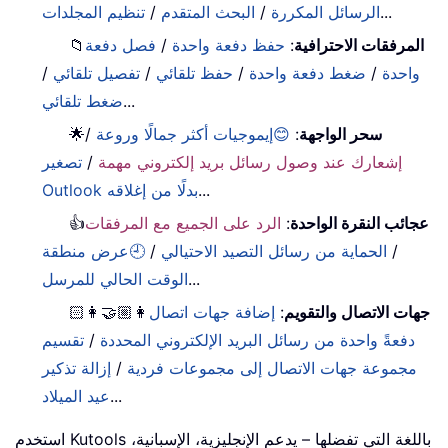
...
الرسائل المكررة
/
البحث المتقدم
/
تنظيم المجلدات
المرفقات الاحترافية
:
حفظ دفعة واحدة
/
فصل دفعة
📁
واحدة
/
ضغط دفعة واحدة
/
حفظ تلقائي
/
تفصيل تلقائي
/
...
ضغط تلقائي
سحر الواجهة
:
😊إيموجيات أكثر جمالًا وروعة
/
🌟
إشعارك عند وصول رسائل بريد إلكتروني مهمة
/
تصغير
...
Outlook بدلًا من إغلاقه
عجائب النقرة الواحدة
:
الرد على الجميع مع المرفقات
👍
/
الحماية من رسائل التصيد الاحتيالي
/
🕘عرض منطقة
...
الوقت الحالي للمرسل
جهات الاتصال والتقويم
:
إضافة جهات اتصال
👩🏼‍🤝‍👩🏻
دفعةً واحدة من رسائل البريد الإلكتروني المحددة
/
تقسيم
مجموعة جهات الاتصال إلى مجموعات فردية
/
إزالة تذكير
...
عيد الميلاد
استخدم Kutools باللغة التي تفضلها – يدعم الإنجليزية، الإسبانية،