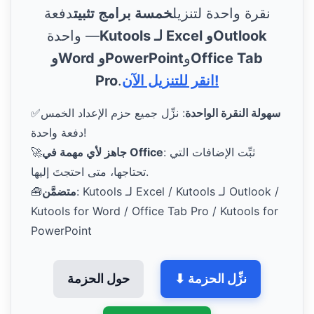
نقرة واحدة لتنزيل
خمسة برامج تثبيت
دفعة
Kutools لـ Excel وOutlook
واحدة —
Office Tab
و
وWord وPowerPoint
انقر للتنزيل الآن!
.
Pro
سهولة النقرة الواحدة
: نزِّل جميع حزم الإعداد الخمس
✅
دفعة واحدة!
: ثبِّت الإضافات التي
جاهز لأي مهمة في Office
🚀
تحتاجها، متى احتجتَ إليها.
: Kutools لـ Excel / Kutools لـ Outlook /
متضمَّن
🧰
Kutools for Word / Office Tab Pro / Kutools for
PowerPoint
⬇ نزِّل الحزمة
حول الحزمة