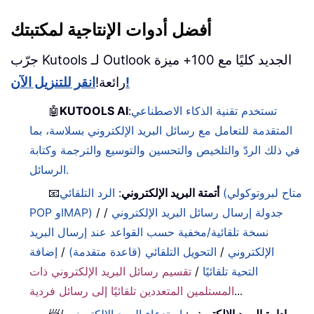
أفضل أدوات الإنتاجية لمكتبتك
جرّب Kutools لـ Outlook الجديد كليًا مع 100+ ميزة
انقر للتنزيل الآن!
رائعة!
تستخدم تقنية الذكاء الاصطناعي
:
KUTOOLS AI
🤖
المتقدمة للتعامل مع رسائل البريد الإلكتروني بسلاسة، بما
في ذلك الردّ والتلخيص والتحسين والتوسيع والترجمة وكتابة
الرسائل.
أتمتة البريد الإلكتروني
:
الرد التلقائي (متاح لبروتوكولي
📧
جدولة إرسال رسائل البريد الإلكتروني
/
/
POP وIMAP)
نسخة تلقائية/مخفية حسب القواعد عند إرسال البريد
الإلكتروني
/
التحويل التلقائي (قاعدة متقدمة)
/
إضافة
التحية تلقائيًا
/
تقسيم رسائل البريد الإلكتروني ذات
...
المستلمين المتعددين تلقائيًا إلى رسائل فردية
إدارة البريد الإلكتروني
:
استدعاء البريد الإلكتروني
/
📨