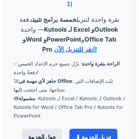
1)
نقرة واحدة لتنزيل
خمسة برامج تثبيت
دفعة
Kutools لـ Excel وOutlook
واحدة —
Office Tab
و
وWord وPowerPoint
انقر للتنزيل الآن!
.
Pro
الراحة بنقرة واحدة
: نزّل جميع حزم الإعداد الخمس
✅
دفعةً واحدة!
: ثبّت الإضافات التي
جاهز لأي مهمة في Office
🚀
تحتاجها، متى احتجت إليها.
: Kutools لـ Excel / Kutools لـ Outlook /
مشمولة
🧰
Kutools for Word / Office Tab Pro / Kutools for
PowerPoint
⬇ تنزيل الحزمة
حول الحزمة