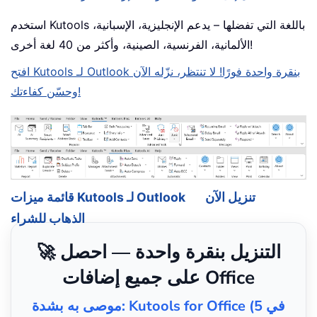
استخدم Kutools باللغة التي تفضلها – يدعم الإنجليزية، الإسبانية،
الألمانية، الفرنسية، الصينية، وأكثر من 40 لغة أخرى!
افتح Kutools لـ Outlook بنقرة واحدة فورًا! لا تنتظر، نزّله الآن
وحسّن كفاءتك!
تنزيل الآن
قائمة ميزات Kutools لـ Outlook
الذهاب للشراء
🚀 التنزيل بنقرة واحدة — احصل
على جميع إضافات Office
موصى به بشدة: Kutools for Office (5 في