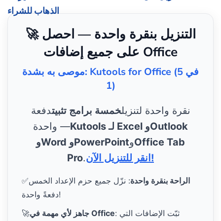
الذهاب للشراء
🚀 التنزيل بنقرة واحدة — احصل
على جميع إضافات Office
موصى به بشدة: Kutools for Office (5 في
1)
نقرة واحدة لتنزيل
خمسة برامج تثبيت
دفعة
Kutools لـ Excel وOutlook
واحدة —
Office Tab
و
وWord وPowerPoint
انقر للتنزيل الآن!
.
Pro
الراحة بنقرة واحدة
: نزّل جميع حزم الإعداد الخمس
✅
دفعةً واحدة!
: ثبّت الإضافات التي
جاهز لأي مهمة في Office
🚀