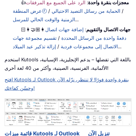
معجزات بنقرة واحدة
:
الرد على الجميع مع المرفقات
👍
/
الحماية من رسائل التصيد الاحتيالي
/
🕘عرض المنطقة
...
الزمنية والوقت الحالي للمرسل
جهات الاتصال والتقويم
:
إضافة جهات اتصال
👩🏼‍🤝‍👩🏻
دفعةً واحدة من الرسائل المحددة
/
تقسيم مجموعة جهات
...
الاتصال إلى مجموعات فردية
/
إزالة تذكير عيد الميلاد
استخدم Kutools باللغة التي تفضلها – يدعم الإنجليزية، الإسبانية،
الألمانية، الفرنسية، الصينية، وأكثر من 40 لغة أخرى!
افتح Kutools لـ Outlook بنقرة واحدة فورًا! لا تنتظر، نزّله الآن
وحسّن كفاءتك!
تنزيل الآن
قائمة ميزات Kutools لـ Outlook