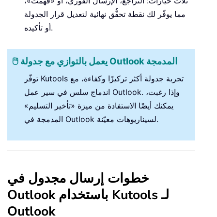
ثلاث خيارات: التراجع، الإرسال الفوري، أو «فهمت»،
مما يوفّر لك نقطة تحقُّق نهائية لتعديل قرار الجدولة
أو تأكيده.
🖱️ يعمل بالتوازي مع جدولة Outlook المدمجة
توفّر Kutools تجربة جدولة أكثر تركيزًا وكفاءة، مع
اندماج سلس في سير عمل Outlook. وإذا رغبت،
يمكنك أيضًا الاستفادة من ميزة «تأخير التسليم»
المدمجة في Outlook لسيناريوهات معيّنة.
خطوات إرسال مجدول في
Outlook باستخدام Kutools لـ
Outlook