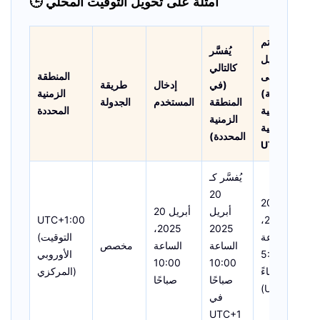
🕒 أمثلة على تحويل التوقيت المحلي
تم
يُفسَّر
التحويل
كالتالي
إلى
المنطقة
(في
إدخال
طريقة
ً
(المنطقة
الزمنية
المنطقة
المستخدم
الجدولة
الزمنية
المحددة
الزمنية
المحلية:
المحددة)
UTC+8)
يُفسَّر كـ
20
20 أبريل
أبريل
20 أبريل
UTC+1:00
2025،
2025،
2025
2025،
الساعة
(التوقيت
الساعة
الساعة
مخصص
5:00
الأوروبي
10:00
10:00
مساءً
المركزي)
صباحًا
صباحًا
(UTC+8)
في
UTC+1