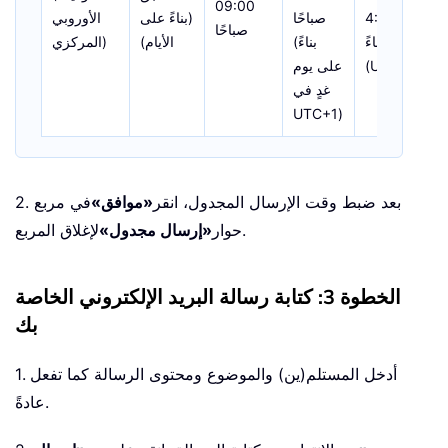
09:00
4:00
صباحًا
(بناءً على
الأوروبي
صباحًا
مساءً
(بناءً
الأيام)
المركزي)
(UTC+8)
على يوم
غدٍ في
UTC+1)
2. بعد ضبط وقت الإرسال المجدول، انقر
«موافق»
في مربع
لإغلاق المربع.
حوار
«إرسال مجدول»
الخطوة 3: كتابة رسالة البريد الإلكتروني الخاصة
بك
1. أدخل المستلم(ين) والموضوع ومحتوى الرسالة كما تفعل
عادةً.