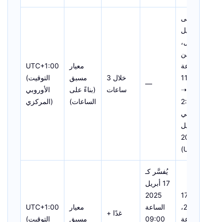
على
سبيل
المثال،
من
الساعة
معيار
UTC+1:00
2025،
11:00
خلال 3
مسبق
(التوقيت
—
صباحًا ➝
ساعات
(بناءً على
الأوروبي
2:00
الساعات)
المركزي)
مساءً في
16 أبريل
2025
(UTC+8)
يُفسَّر كـ
17 أبريل
17 أبريل
2025
2025،
الساعة
معيار
UTC+1:00
غدًا +
2025،
الساعة
09:00
مسبق
(التوقيت