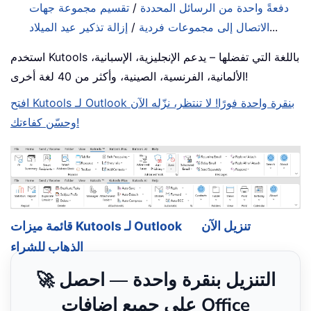
دفعةً واحدة من الرسائل المحددة
/
تقسيم مجموعة جهات
...
الاتصال إلى مجموعات فردية
/
إزالة تذكير عيد الميلاد
استخدم Kutools باللغة التي تفضلها – يدعم الإنجليزية، الإسبانية،
الألمانية، الفرنسية، الصينية، وأكثر من 40 لغة أخرى!
افتح Kutools لـ Outlook بنقرة واحدة فورًا! لا تنتظر، نزّله الآن
وحسّن كفاءتك!
تنزيل الآن
قائمة ميزات Kutools لـ Outlook
الذهاب للشراء
🚀 التنزيل بنقرة واحدة — احصل
على جميع إضافات Office