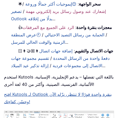
سحر الواجهة
:
😊إيموجيات أكثر جمالًا وروعة
/
🌟
إشعارك عند وصول رسائل بريد إلكتروني مهمة
/
تصغير
...
Outlook بدلًا من إغلاقه
معجزات بنقرة واحدة
:
الرد على الجميع مع المرفقات
👍
/
الحماية من رسائل التصيد الاحتيالي
/
🕘عرض المنطقة
...
الزمنية والوقت الحالي للمرسل
جهات الاتصال والتقويم
:
إضافة جهات اتصال
👩🏼‍🤝‍👩🏻
دفعةً واحدة من الرسائل المحددة
/
تقسيم مجموعة جهات
...
الاتصال إلى مجموعات فردية
/
إزالة تذكير عيد الميلاد
استخدم Kutools باللغة التي تفضلها – يدعم الإنجليزية، الإسبانية،
الألمانية، الفرنسية، الصينية، وأكثر من 40 لغة أخرى!
افتح Kutools لـ Outlook بنقرة واحدة فورًا! لا تنتظر، نزّله الآن
وحسّن كفاءتك!