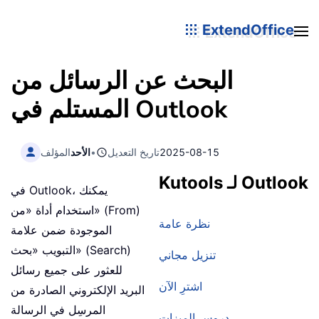
ExtendOffice
البحث عن الرسائل من
المستلم في Outlook
2025-08-15
تاريخ التعديل
•
الأحد
المؤلف
Kutools لـ Outlook
في Outlook، يمكنك
استخدام أداة «من» (From)
نظرة عامة
الموجودة ضمن علامة
التبويب «بحث» (Search)
تنزيل مجاني
للعثور على جميع رسائل
اشترِ الآن
البريد الإلكتروني الصادرة من
المرسِل في الرسالة
دروس الميزات