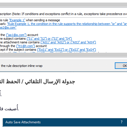
4. جدولة الإرسال التلقائي / الحفظ ال
أُضيف خانة اختيار لتمكين جميع القواعد دفعة واحدة.
أُضيفت قائمة النقر بزر الماوس الأيمن لحذف القواعد بسهولة.