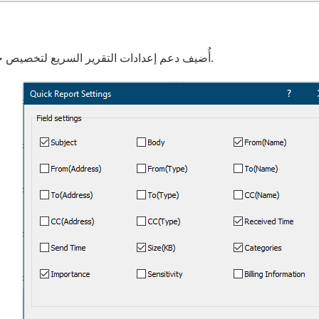
أُضيف دعم إعدادات التقرير السريع لتخصيص حقول البريد الإلكتروني أو المهام عند إنشاء تقرير سريع.