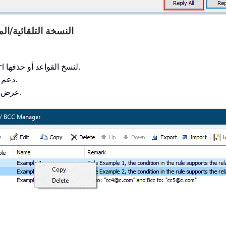
3. النسخة التلقائية/
يدعم التحديد المتعدد باستخدام مفتاحي Shift أو Ctrl لنسخ القواعد أو حذفها.
دعم قائمة النقر بزر الماوس الأيمن لتنفيذ أفعال القواعد.
عرض جزء من معلومات القاعدة عند عدم إدخال ملاحظة.