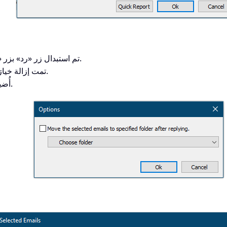
تم استبدال زر «رد» بزر «موافق»، وزر «إغلاق» بزر «إلغاء» في نافذة القالب.
تمت إزالة خيارَي «فتح قالب الرد» و«رد على الكل» من الإعدادات.
أُضيف زر مخصص لـ«الرد على الكل» في نافذة القالب.