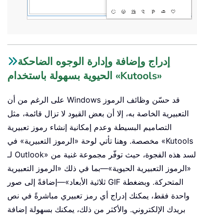
إدراج وإضافة وإدارة الوجوه الضاحكة
الحيوية بسهولة باستخدام «Kutools»
على الرغم من أن Windows قد حسّن وظائف الرموز
التعبيرية الخاصة به، إلا أن بعض القيود لا تزال قائمة، مثل
التصاميم البسيطة وعدم إمكانية إنشاء رموز تعبيرية
مخصصة. وهنا تأتي لوحة «الرموز التعبيرية» في «Kutools
لـ Outlook» لسد هذه الفجوة، حيث توفّر مجموعة غنية من
«الرموز التعبيرية الحيوية»—بما في ذلك «الرموز التعبيرية
ثلاثية الأبعاد»—إضافةً إلى صور GIF المتحركة. وبضغطة
واحدة فقط، يمكنك إدراج أي رمز تعبيري مباشرةً في نص
بريدك الإلكتروني. والأكثر من ذلك، يمكنك بسهولة إضافة