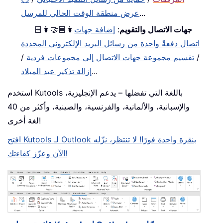
...
عرض منطقة الوقت الحالي للمرسل
جهات الاتصال والتقويم
:
إضافة جهات
👩🏼‍🤝‍👩🏻
اتصال دفعةً واحدة من رسائل البريد الإلكتروني المحددة
/
تقسيم مجموعة جهات الاتصال إلى مجموعات فردية
/
...
إزالة تذكير عيد الميلاد
استخدم Kutools باللغة التي تفضلها – يدعم الإنجليزية،
والإسبانية، والألمانية، والفرنسية، والصينية، وأكثر من 40
لغة أخرى!
افتح Kutools لـ Outlook بنقرة واحدة فورًا! لا تنتظر، نزّله
الآن وعزّز كفاءتك!