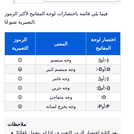
فيما يلي قائمة باختصارات لوحة المفاتيح لأكثر الرموز
التعبيرية شيوعًا.
اختصار لوحة
الرموز
المعنى
المفاتيح
التعبيرية
:-)
أو
:)
وجه مبتسم
😊
:D
أو
:-D
وجه مبتسم كبير
😃
;-)
أو
;)
وجه غامز
😉
:-()
أو
:()
وجه حزين
☹
:O
وجه متفاجئ
😲
:P
أو
-P
وجه يخرج لسانه
😝
:
ملاحظات
بعد كتابة اختصار الرمز التعبيري، إذا لم يتحول تلقائيًا