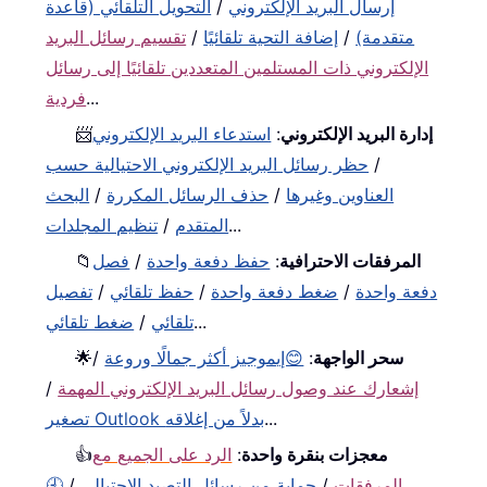
إرسال البريد الإلكتروني
/
التحويل التلقائي (قاعدة
متقدمة)
/
إضافة التحية تلقائيًا
/
تقسيم رسائل البريد
الإلكتروني ذات المستلمين المتعددين تلقائيًا إلى رسائل
...
فردية
إدارة البريد الإلكتروني
:
استدعاء البريد الإلكتروني
📨
/
حظر رسائل البريد الإلكتروني الاحتيالية حسب
العناوين وغيرها
/
حذف الرسائل المكررة
/
البحث
...
المتقدم
/
تنظيم المجلدات
المرفقات الاحترافية
:
حفظ دفعة واحدة
/
فصل
📁
دفعة واحدة
/
ضغط دفعة واحدة
/
حفظ تلقائي
/
تفصيل
...
تلقائي
/
ضغط تلقائي
سحر الواجهة
:
😊إيموجيز أكثر جمالًا وروعة
/
🌟
إشعارك عند وصول رسائل البريد الإلكتروني المهمة
/
...
تصغير Outlook بدلاً من إغلاقه
معجزات بنقرة واحدة
:
الرد على الجميع مع
👍
المرفقات
/
حماية من رسائل التصيد الاحتيالي
/
🕘