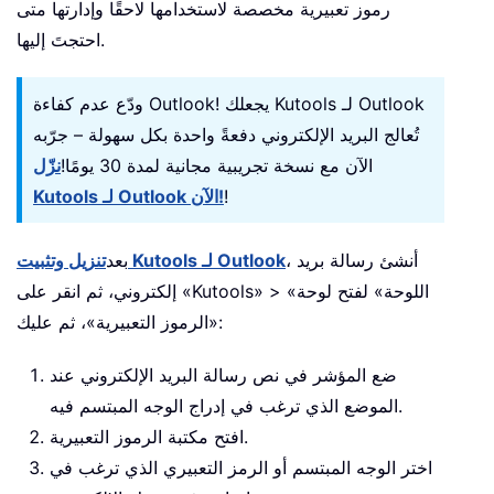
رموز تعبيرية مخصصة لاستخدامها لاحقًا وإدارتها متى
احتجتَ إليها.
ودّع عدم كفاءة Outlook! يجعلك Kutools لـ Outlook
تُعالج البريد الإلكتروني دفعةً واحدة بكل سهولة – جرّبه
الآن مع نسخة تجريبية مجانية لمدة 30 يومًا!
نزّل
!
Kutools لـ Outlook الآن!
، أنشئ رسالة بريد
تنزيل وتثبيت Kutools لـ Outlook
بعد
إلكتروني، ثم انقر على «Kutools» > «اللوحة» لفتح لوحة
«الرموز التعبيرية»، ثم عليك:
ضع المؤشر في نص رسالة البريد الإلكتروني عند
الموضع الذي ترغب في إدراج الوجه المبتسم فيه.
افتح مكتبة الرموز التعبيرية.
اختر الوجه المبتسم أو الرمز التعبيري الذي ترغب في