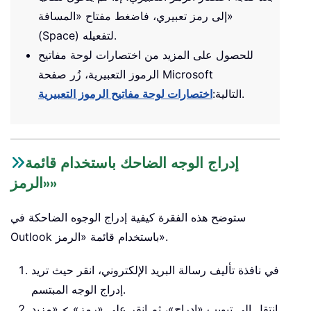
إلى رمز تعبيري، فاضغط مفتاح «المسافة»
(Space) لتفعيله.
للحصول على المزيد من اختصارات لوحة مفاتيح
الرموز التعبيرية، زُر صفحة Microsoft
.
التالية:
اختصارات لوحة مفاتيح الرموز التعبيرية
إدراج الوجه الضاحك باستخدام قائمة
«الرمز»
ستوضح هذه الفقرة كيفية إدراج الوجوه الضاحكة في
Outlook باستخدام قائمة «الرمز».
في نافذة تأليف رسالة البريد الإلكتروني، انقر حيث تريد
إدراج الوجه المبتسم.
انتقِل إلى تبويب «إدراج»، ثم انقر على «رمز» > «مزيد