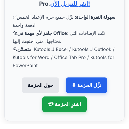
انقر للتنزيل الآن!
.
Pro
سهولة النقرة الواحدة
: نزِّل جميع حزم الإعداد الخمس
✅
دفعة واحدة!
: ثبِّت الإضافات التي
جاهز لأي مهمة في Office
🚀
تحتاجها، متى احتجتَ إليها.
: Kutools لـ Excel / Kutools لـ Outlook /
متضمَّن
🧰
Kutools for Word / Office Tab Pro / Kutools for
PowerPoint
⬇ نزِّل الحزمة
حول الحزمة
💳 اشترِ الحزمة