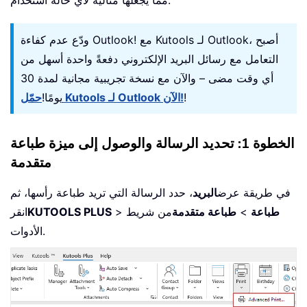
ودّع عدم كفاءة Outlook! مع Kutools لـ Outlook، أصبح
التعامل مع رسائل البريد الإلكتروني دفعةً واحدة أسهل من
أي وقت مضى – والآن مع نسخة تجريبية مجانية لمدة 30
!
حمّل Kutools لـ Outlook الآن!
يومًا!
الخطوة 1: تحديد الرسالة والوصول إلى ميزة طباعة
متقدمة
في طريقة عرض
البريد
، حدد الرسالة التي تريد طباعة رأسها، ثم
طباعة
>
طباعة متقدمة
من شريط
>
KUTOOLS PLUS
انقر
الأدوات.