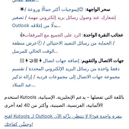
سحر الواجهة
:
😊إيموجيات أكثر جمالًا وروعة
/
🌟
إشعارك عند وصول رسائل بريد إلكتروني مهمة
/
تصغير
...
Outlook بدلًا من إغلاقه
عجائب النقرة الواحدة
:
الرد على الجميع مع المرفقات
👍
/
الحماية من رسائل التصيد الاحتيالي
/
🕘عرض منطقة
...
الوقت الحالي للمرسل
جهات الاتصال والتقويم
:
إضافة جهات اتصال
👩🏼‍🤝‍👩🏻
دفعةً واحدة من رسائل البريد الإلكتروني المحددة
/
تقسيم
مجموعة جهات الاتصال إلى مجموعات فردية
/
إزالة تذكير
...
عيد الميلاد
استخدم Kutools باللغة التي تفضلها – يدعم الإنجليزية، الإسبانية،
الألمانية، الفرنسية، الصينية، وأكثر من 40 لغة أخرى!
افتح Kutools لـ Outlook بنقرة واحدة فورًا! لا تنتظر، نزِّله الآن
وحسِّن كفاءتك!