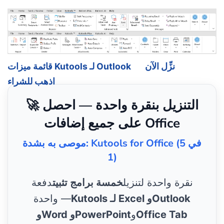
نزِّل الآن
قائمة ميزات Kutools لـ Outlook
اذهب للشراء
🚀 التنزيل بنقرة واحدة — احصل
على جميع إضافات Office
موصى به بشدة: Kutools for Office (5 في
1)
نقرة واحدة لتنزيل
خمسة برامج تثبيت
دفعة
Kutools لـ Excel وOutlook
واحدة —
Office Tab
و
وWord وPowerPoint