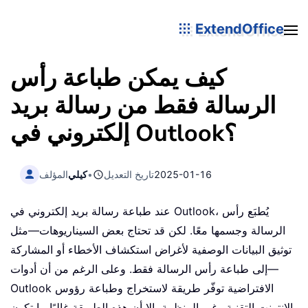
ExtendOffice
كيف يمكن طباعة رأس
الرسالة فقط من رسالة بريد
إلكتروني في Outlook؟
2025-01-16
تاريخ التعديل
•
كيلي
المؤلف
عند طباعة رسالة بريد إلكتروني في Outlook، يُطبَع رأس
الرسالة وجسمها معًا. لكن قد تحتاج بعض السيناريوهات—مثل
توثيق البيانات الوصفية لأغراض استكشاف الأخطاء أو المشاركة
—إلى طباعة رأس الرسالة فقط. وعلى الرغم من أن أدوات
Outlook الافتراضية توفّر طريقة لاستخراج وطباعة رؤوس
الإنترنت التقنية وغير المنظمة، إلا أن هذه الطريقة غالبًا ما تكون