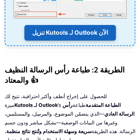
تنزيل Kutools لـ Outlook الآن
الطريقة 2: طباعة رأس الرسالة النظيف
والمعتاد 👍
للحصول على إخراج أنظف وأكثر احترافية، تتيح لك
الطباعة المتقدمة
طباعة
رأس
’s
Kutools لـ Outlook
ميزة
الرسالة العادي
—الذي يتضمّن الموضوع، والمرسِل، والمستلمين،
وغيرها من البيانات الوصفية—بشكل مباشر ودون جسم
الرسالة. هذه الطريقة
سريعة وسهلة الاستخدام وتُنتج نتائج منظمة
،
مما يجعلها مثالية لأي حالة استخدام.