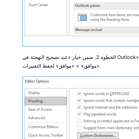
الخطوة 2. ضمن خيار «عند تصحيح التهجئة في Outlook»، فعِّل المربع بجانب «تمييز أخطاء القواعد أثناء الكتابة»، ثم انقر
«موافق» > «موافق» لحفظ التغييرات.