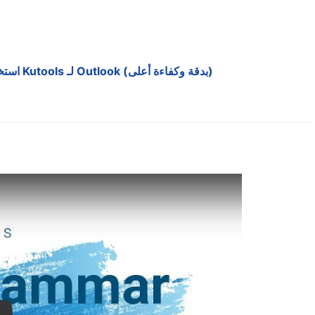
استخدام أداة التحقق من القواعد النحوية بالذكاء الاصطناعي من Kutools لـ Outlook (بدقة وكفاءة أعلى)