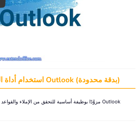
ay
استخدام أداة التحقق من القواعد النحوية المدمجة في Outlook (بدقة محدودة)