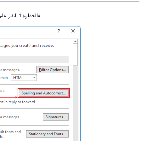
الخطوة 1. انقر على «ملف» > «خيارات» > «بريد» > «تهجئة وتصحيح تلقائي».