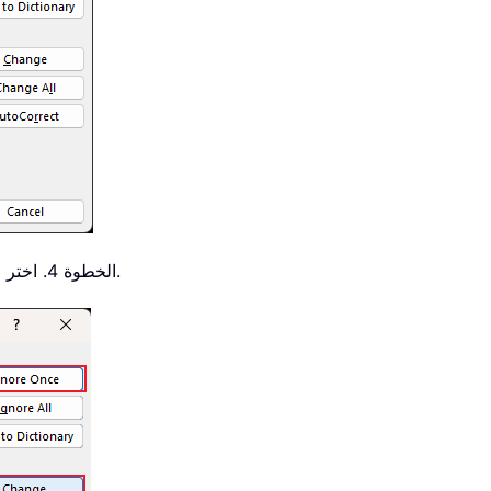
الخطوة 4. اختر «تجاهل» أو «تصحيح» الخطأ قبل المتابعة إلى الخطأ التالي.