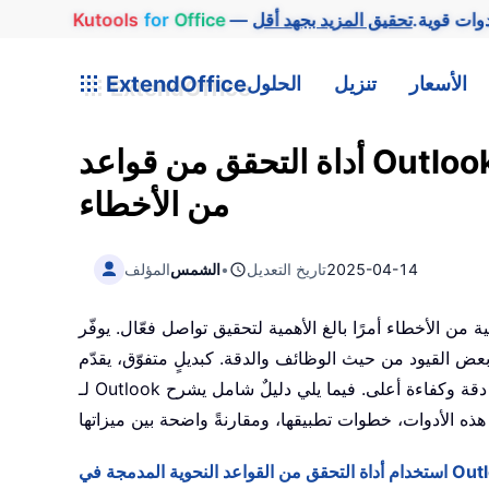
وات قوية.
Office
for
Kutools
الأسعار
تنزيل
الحلول
ExtendOffice
أداة التحقق من قواعد Outlook: تأكد من خلو رسائلك الإلكترونية
من الأخطاء
2025-04-14
تاريخ التعديل
•
الشمس
المؤلف
الأخطاء أمرًا بالغ الأهمية لتحقيق تواصل فعّال. يوفّر Outlook أدوات
 القيود من حيث الوظائف والدقة. كبديلٍ متفوّق، يقدّم Kutools
لـ Outlook أداةً متقدمة للتحقق النحوي تعتمد على الذكاء الاصطناعي لتوفير دقة وكفاءة أعلى. فيما يلي دليلٌ شامل يشرح