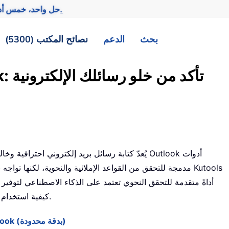
تحقيق المزيد بجهد أقل.
— حل واحد، خمس أد
بحث
الدعم
نصائح المكتب (5300)
يُعدّ كتابة رسائل بريد إلكتروني احترافية وخالية من 
مدمجة للتحقق من القواعد الإملائية والنحوية، لكنها تواجه بعض
كيفية استخدام هذه الأدوات، خطوات تطبيقها، ومقارنةً واضحة بين ميزاتها.
استخدام أداة التحقق من القواعد النحوية المدمجة في Outlook (بدقة محدودة)