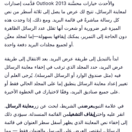
قدَّمت إصدارات Outlook 2013 والأحدث خيارات محسَّنة
لمعاينة الرسائل، تتيح لك عرض ما يصل إلى ثلاثة أسطر من نص
كل رسالة مباشرةً في قائمة البريد. ومع ذلك، إذا وجدت هذه
الميزة غير ضرورية أو شعرت أنها تقلل عدد الرسائل الظاهرة
دون الحاجة إلى التمرير، يمكنك إيقافها بسهولة—إما لمجلد معيَّن
أو لجميع مجلدات البريد دفعة واحدة.
ابدأ بالتبديل إلى طريقة عرض البريد. بعد الانتقال إلى طريقة
عرض البريد، حدد المجلد الذي ترغب في إخفاء معاينة الرسائل
فيه (مثل صندوق الوارد أو الرسائل المرسلة). يُرجى العلم أن
تغيير إعداد معاينة الرسائل ينطبق إما على المجلد الحالي فقط أو
على جميع صناديق البريد، وفقًا لاختيارك في الخطوة الأخيرة.
في علامة التبويب
عرض
في الشريط، ابحث عن زر
معاينة الرسائل
.
انقر عليه واختر
إيقاف التشغيل
من القائمة المنسدلة. سيؤدي ذلك
إلى إخفاء نص المعاينة الذي يظهر أسفل سطر العنوان في قائمة
الرسائل، ليقتصر العرض على المرسِل والعنوان فقط — مما