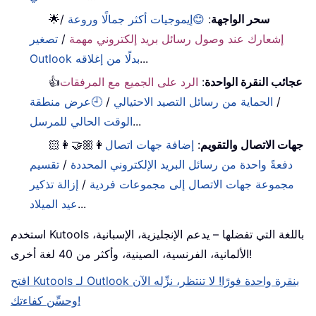
سحر الواجهة
:
😊إيموجيات أكثر جمالًا وروعة
/
🌟
إشعارك عند وصول رسائل بريد إلكتروني مهمة
/
تصغير
...
Outlook بدلًا من إغلاقه
عجائب النقرة الواحدة
:
الرد على الجميع مع المرفقات
👍
/
الحماية من رسائل التصيد الاحتيالي
/
🕘عرض منطقة
...
الوقت الحالي للمرسل
جهات الاتصال والتقويم
:
إضافة جهات اتصال
👩🏼‍🤝‍👩🏻
دفعةً واحدة من رسائل البريد الإلكتروني المحددة
/
تقسيم
مجموعة جهات الاتصال إلى مجموعات فردية
/
إزالة تذكير
...
عيد الميلاد
استخدم Kutools باللغة التي تفضلها – يدعم الإنجليزية، الإسبانية،
الألمانية، الفرنسية، الصينية، وأكثر من 40 لغة أخرى!
افتح Kutools لـ Outlook بنقرة واحدة فورًا! لا تنتظر، نزِّله الآن
وحسِّن كفاءتك!