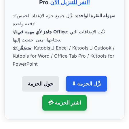
انقر للتنزيل الآن!
.
Pro
سهولة النقرة الواحدة
: نزِّل جميع حزم الإعداد الخمس
✅
دفعة واحدة!
: ثبِّت الإضافات التي
جاهز لأي مهمة في Office
🚀
تحتاجها، متى احتجتَ إليها.
: Kutools لـ Excel / Kutools لـ Outlook /
متضمَّن
🧰
Kutools for Word / Office Tab Pro / Kutools for
PowerPoint
⬇ نزِّل الحزمة
حول الحزمة
💳 اشترِ الحزمة