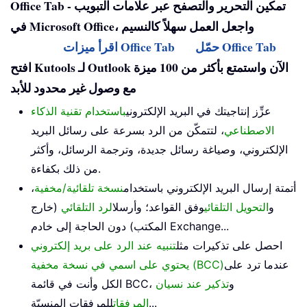
Office Tab - تمكين التحرير والتصفح عبر علامات التبويب
في Microsoft Office، واجعل العمل سهلاً كالنسيم
حمّل Office Tab
اقرأ ميزات Office Tab
افتح Kutools لـ Outlook الآن واستمتع بأكثر من 100 ميزة
مع وصول غير محدود للأبد
عزِّز إنتاجيتك في البريد الإلكتروني
باستخدام تقنية الذكاء
الاصطناعي
، لتتمكّن من الرد بسرعة على رسائل البريد
الإلكتروني، وصياغة رسائل جديدة، وترجمة الرسائل، وأكثر
من ذلك بكفاءة.
أتمتة إرسال البريد الإلكتروني باستخدام
نسخة تلقائية/مخفية
،
و
التحويل التلقائي
وفق القواعد؛ وأرسل
الرد التلقائي
(خارج
المكتب) دون الحاجة إلى خادم Exchange...
احصل على تذكيرات مثل
تنبيه عند الرد على بريد إلكتروني
عندما ترد على
يحتوي على اسمي في نسخة مخفية (BCC)
الكل وأنت في قائمة BCC، و
تذكير عند نسيان
للمرفقات المنسيّة...
المرفقات