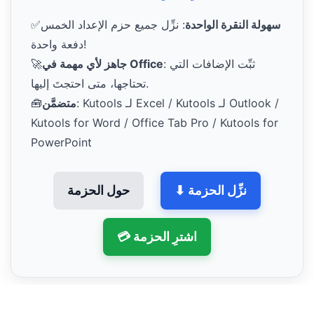
سهولة النقرة الواحدة
: نزِّل جميع حزم الإعداد الخمس
✅
دفعة واحدة!
: ثبِّت الإضافات التي
جاهز لأي مهمة في Office
🚀
تحتاجها، متى احتجتَ إليها.
: Kutools لـ Excel / Kutools لـ Outlook /
متضمَّن
🧰
Kutools for Word / Office Tab Pro / Kutools for
PowerPoint
⬇ نزِّل الحزمة
حول الحزمة
💳 اشترِ الحزمة