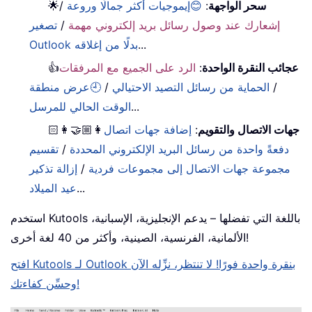
سحر الواجهة
:
😊إيموجيات أكثر جمالًا وروعة
/
🌟
إشعارك عند وصول رسائل بريد إلكتروني مهمة
/
تصغير
...
Outlook بدلًا من إغلاقه
عجائب النقرة الواحدة
:
الرد على الجميع مع المرفقات
👍
/
الحماية من رسائل التصيد الاحتيالي
/
🕘عرض منطقة
...
الوقت الحالي للمرسل
جهات الاتصال والتقويم
:
إضافة جهات اتصال
👩🏼‍🤝‍👩🏻
دفعةً واحدة من رسائل البريد الإلكتروني المحددة
/
تقسيم
مجموعة جهات الاتصال إلى مجموعات فردية
/
إزالة تذكير
...
عيد الميلاد
استخدم Kutools باللغة التي تفضلها – يدعم الإنجليزية، الإسبانية،
الألمانية، الفرنسية، الصينية، وأكثر من 40 لغة أخرى!
افتح Kutools لـ Outlook بنقرة واحدة فورًا! لا تنتظر، نزِّله الآن
وحسِّن كفاءتك!