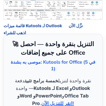
نزِّل الآن
قائمة ميزات Kutools لـ Outlook
اذهب للشراء
🚀 التنزيل بنقرة واحدة — احصل
على جميع إضافات Office
موصى به بشدة: Kutools for Office (5 في
1)
نقرة واحدة لتنزيل
خمسة برامج تثبيت
دفعة
Kutools لـ Excel وOutlook
واحدة —
Office Tab
و
وWord وPowerPoint
انقر للتنزيل الآن!
.
Pro