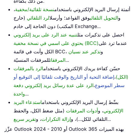
من ذلك بكفاءة.
أتمتة إرسال البريد الإلكتروني باستخدام
نسخة تلقائية/مخفية
،
و
التحويل التلقائي
وفق القواعد؛ وأرسل
الرد التلقائي
(خارج
المكتب) دون الحاجة إلى خادم Exchange...
احصل على تذكيرات مثل
تنبيه عند الرد على بريد إلكتروني
عندما ترد على
يحتوي على اسمي في نسخة مخفية (BCC)
الكل وأنت في قائمة BCC، و
تذكير عند نسيان
للمرفقات المنسيّة...
المرفقات
حسّن كفاءة بريدك الإلكتروني باستخدام
الرد بالمرفقات
(الكل)
،
إضافة التحية أو التاريخ والوقت تلقائيًا إلى التوقيع أو
سطر الموضوع
،
الرد على عدة رسائل بريد إلكتروني دفعة
...
واحدة
بسِّط إرسال البريد الإلكتروني باستخدام
استدعاء البريد
الإلكتروني
، و
أدوات المرفقات
(مثل ضغط الكل، والحفظ
...
التلقائي للكل...)، و
إزالة التكرارات
، و
تقرير سريع
عزِّز Outlook 2024 - 2010 أو Outlook 365 بهذه الميزات