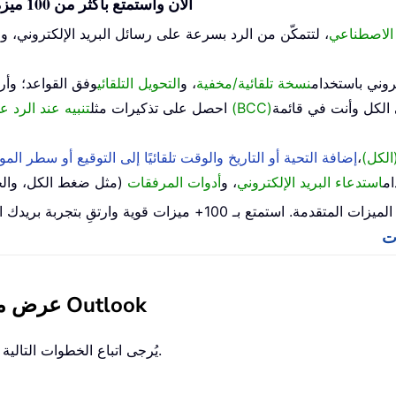
افتح Kutools لـ Outlook الآن واستمتع بأكثر من 100 ميزة مع وصول غير محدود للأبد
 الاصطناعي
، لتتمكّن من الرد بسرعة على رسائل البريد الإلكتروني، 
تروني باستخدام
نسخة تلقائية/مخفية
، و
التحويل التلقائي
وفق القواعد؛ وأ
تنبيه عند الرد على بريد إلكتروني يحتوي على اسمي في نسخة مخفية (BCC)
احصل على تذكيرات مثل
الكل)
،
إضافة التحية أو التاريخ والوقت تلقائيًا إلى التوقيع أو سطر الم
ام
استدعاء البريد الإلكتروني
، و
أدوات المرفقات
(مثل ضغط الكل، والحفظ
عرض مجلد جهات الاتصال كـ دفتر العناوين في Outlook
لعرض مجلد جهات الاتصال كدفتر عناوين في Outlook، يُرجى اتباع الخطوات التالية.