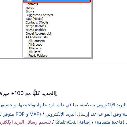
انقر للتنزيل الآن!
جرِّب Kutools لـ Outlook الجديد كليًّا مع 100+ ميزة رائعة!
ة وفق القواعد عند إرسال البريد الإلكتروني
/
الرد التلقائي (متوفر لبروتوكولي POP وIMAP)
ي (قاعدة متقدمة)
/
إضافة التحيّة تلقائيًّا
/
تقسيم رسائل البريد الإلكترو