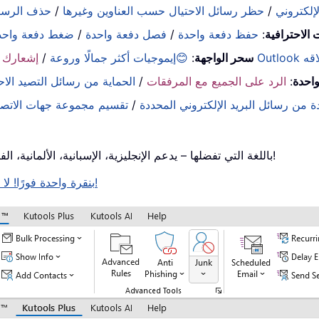
لإلكتروني
/
حظر رسائل الاحتيال حسب العناوين وغيرها
/
حذف الرسائ
 الاحترافية
:
حفظ دفعة واحدة
/
فصل دفعة واحدة
/
ضغط دفعة واحد
إغلاقه
سحر الواجهة
:
😊إيموجيات أكثر جمالًا وروعة
/
إشعارك ع
واحدة
:
الرد على الجميع مع المرفقات
/
الحماية من رسائل التصيد الاح
 من رسائل البريد الإلكتروني المحددة
/
تقسيم مجموعة جهات الاتصا
استخدم Kutools باللغة التي تفضلها – يدعم الإنجليزية، الإسبانية، الألمانية، الفرنسية، الصينية، وأكثر من 40 لغة أخرى!
افتح Kutools لـ Outlook بنقرة واحدة فورًا! لا تنتظر، نزِّله الآن وحسِّن كفاءتك!