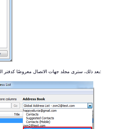
بعد ذلك، سترى مجلد جهات الاتصال معروضًا كدفتر العناوين في مربع حوار دفتر العناوين. انظر لقطة الشاشة: