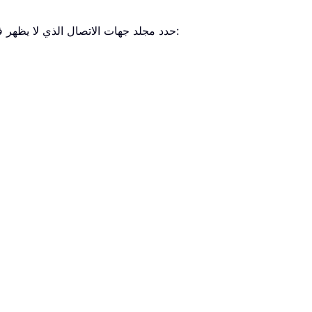
من قائمة النقر بزر الماوس الأيمن. انظر لقطة الشاشة:
2. حدد مجلد جهات الاتصال الذي لا يظهر ف