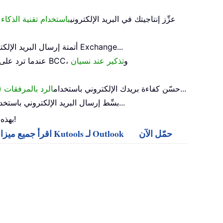
عزِّز إنتاجيتك في البريد الإلكتروني
باستخدام تقنية الذكاء
(خارج المكتب) دون الحاجة إلى خادم Exchange...
أتمتة إرسال البريد الإلك
عندما ترد على الكل وأنت في قائمة BCC، و
تذكير عند نسيان
...
حسّن كفاءة بريدك الإلكتروني باستخدام
الرد بالمرفقات (
...
بسِّط إرسال البريد الإلكتروني باستخد
عزِّز Outlook 2024 - 2010 أو Outlook 365 بهذه الميزات المتقدمة. استمتع بـ 100+ ميزات قوية وارتقِ بتجربة بريدك الإلكتروني!
حمّل الآن
اقرأ جميع ميزات Kutools لـ Outlook