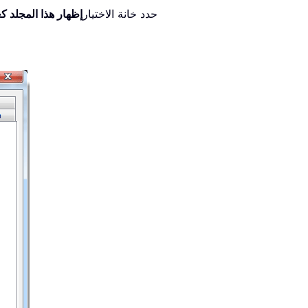
2). حدد خانة الاختيار
إظهار هذا المجلد كع