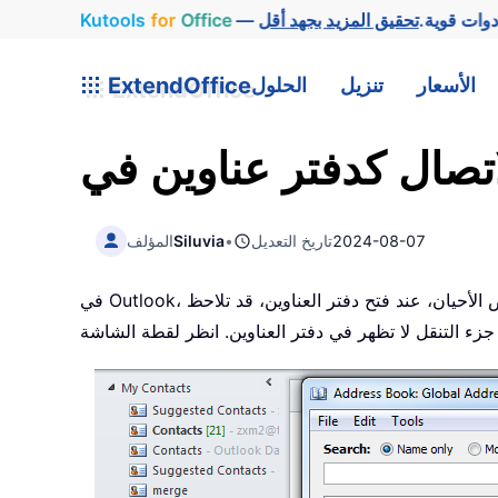
وات قوية.
Office
for
Kutools
الأسعار
تنزيل
الحلول
ExtendOffice
2024-08-07
تاريخ التعديل
•
Siluvia
المؤلف
في Outlook، عند إنشائك مجلد جهة اتصال في جزء جهات الاتصال، يُضاف هذا المجلد تلقائيًا إلى دفتر العناوين بشكل افتراضي. لكن في بعض الأحيان، عند فتح دفتر العناوين، قد تلاحظ