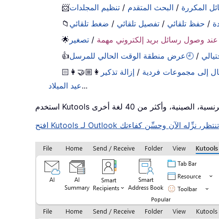
ل المكررة
/
البحث المتقدم
/
تنظيم المجلدات
📨
ة
/
حفظ تلقائي
/
تفصيل تلقائي
/
ضغط تلقائي
📁
ند وصول رسائل بريد إلكتروني مهمة
/
🌟
تيالي
/
🕘عرض منطقة الوقت الحالي للمرسل
👍
ل إلى مجموعات فردية
/
إزالة تذكير
👩🏼‍🤝‍👩🏻
...
عيد الميلاد