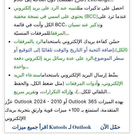
احصل على تذكيرات مثل
تنبيه عند الرد على بريد إلكتروني
عندما ترد على
يحتوي على اسمي في نسخة مخفية (BCC)
الكل وأنت في قائمة BCC، و
تذكير عند نسيان
للمرفقات المنسيّة...
المرفقات
حسّن كفاءة بريدك الإلكتروني باستخدام
الرد بالمرفقات
(الكل)
،
إضافة التحية أو التاريخ والوقت تلقائيًا إلى التوقيع أو
سطر الموضوع
،
الرد على عدة رسائل بريد إلكتروني دفعة
...
واحدة
بسِّط إرسال البريد الإلكتروني باستخدام
استدعاء البريد
الإلكتروني
، و
أدوات المرفقات
(مثل ضغط الكل، والحفظ
...
التلقائي للكل...)، و
إزالة التكرارات
، و
تقرير سريع
عزِّز Outlook 2024 - 2010 أو Outlook 365 بهذه الميزات
المتقدمة. استمتع بـ 100+ ميزات قوية وارتقِ بتجربة بريدك
الإلكتروني!
حمّل الآن
اقرأ جميع ميزات Kutools لـ Outlook