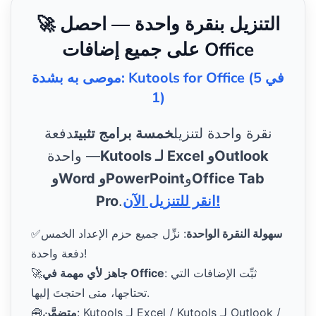
🚀 التنزيل بنقرة واحدة — احصل
على جميع إضافات Office
موصى به بشدة: Kutools for Office (5 في
1)
نقرة واحدة لتنزيل
خمسة برامج تثبيت
دفعة
Kutools لـ Excel وOutlook
واحدة —
Office Tab
و
وWord وPowerPoint
انقر للتنزيل الآن!
.
Pro
سهولة النقرة الواحدة
: نزِّل جميع حزم الإعداد الخمس
✅
دفعة واحدة!
: ثبِّت الإضافات التي
جاهز لأي مهمة في Office
🚀
تحتاجها، متى احتجتَ إليها.
: Kutools لـ Excel / Kutools لـ Outlook /
متضمَّن
🧰