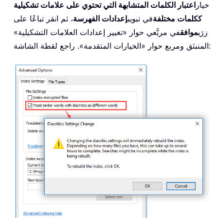
خيار
اعتبار الكلمات المتشابهة التي تحتوي على علامات تشكيلية
ككلمات مختلفة
في تبويب
إعدادات الفهرسة
، ثم انقر تباعًا على
زرَي
موافق
في مربَّعي حوار «تغيير إعدادات العلامات التشكيلية»
المنبثق ومربع حوار «الخيارات المتقدمة». راجع لقطة الشاشة: