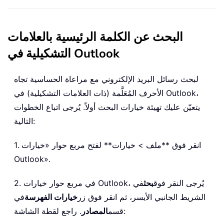
البحث عن الكلمة الرئيسية بالعلامات
التشكيلية في Outlook
لبحث رسائل البريد الإلكتروني مع مراعاة الحساسية تجاه
الأحرف المُعَلَّمة (ذات العلامات التشكيلية) في Outlook،
يتعيّن عليك تهيئة خيارات البحث أولاً. يُرجى اتباع الخطوات
التالية:
1. انقر فوق **ملف > خيارات** لفتح مربع حوار «خيارات
Outlook».
2. في مربع حوار خيارات Outlook، يُرجى النقر فوق
بحث
في
الشريط الجانبي الأيسر، ثم انقر فوق زر
خيارات الفهرسة
في
. راجع لقطة الشاشة:
قسم
المصادر