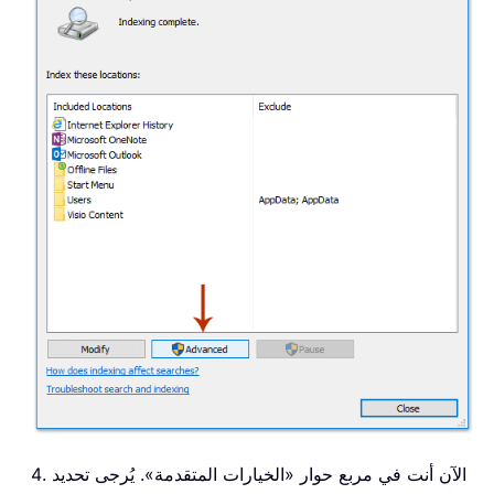
4. الآن أنت في مربع حوار «الخيارات المتقدمة». يُرجى تحديد