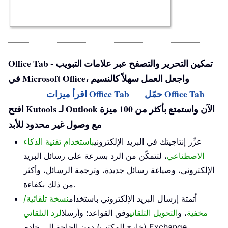
Office Tab - تمكين التحرير والتصفح عبر علامات التبويب
في Microsoft Office، واجعل العمل سهلاً كالنسيم
حمّل Office Tab
اقرأ ميزات Office Tab
افتح Kutools لـ Outlook الآن واستمتع بأكثر من 100 ميزة
مع وصول غير محدود للأبد
عزِّز إنتاجيتك في البريد الإلكتروني
باستخدام تقنية الذكاء
الاصطناعي
، لتتمكّن من الرد بسرعة على رسائل البريد
الإلكتروني، وصياغة رسائل جديدة، وترجمة الرسائل، وأكثر
من ذلك بكفاءة.
أتمتة إرسال البريد الإلكتروني باستخدام
نسخة تلقائية/
مخفية
، و
التحويل التلقائي
وفق القواعد؛ وأرسل
الرد التلقائي
(خارج المكتب) دون الحاجة إلى خادم Exchange...