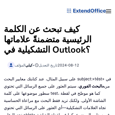
ExtendOffice
كيف تبحث عن الكلمة
الرئيسية متضمنةً علاماتها
التشكيلية في Outlook؟
2024-08-12
تاريخ التعديل
•
كيلي
المؤلف
على سبيل المثال، عند كتابتك معايير البحث subject:«tést» في
مربع
البحث الفوري
، سيتم العثور على جميع الرسائل التي تحتوي
سطور موضوعها على كلمة test، كما هو موضّح في لقطة
الشاشة الأولى. ولكنك تريد فقط البحث مع مراعاة الحساسية
تجاه العلامات التشكيلية—أي العثور على الرسائل التي تحتوي
تحديدًا على «tést» في سطور الموضوع، كما في لقطة الشاشة