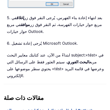
5. بعد انتهاء إعادة بناء الفهرس، يُرجى النقر فوق زر
إغلاق
في
مربع حوار خيارات الفهرسة، ثم النقر فوق زر
موافق
في مربع
حوار خيارات Outlook.
6. يُرجى إعادة تشغيل Microsoft Outlook.
ابتداءً من الآن، عند كتابتك معايير البحث subject:«tést» في
مربع
البحث الفوري
، سيتم العثور فقط على الرسائل التي
يحتوي سطر موضوعها على «tést» وعرضها في قائمة البريد
الإلكتروني.
مقالات ذات صلة