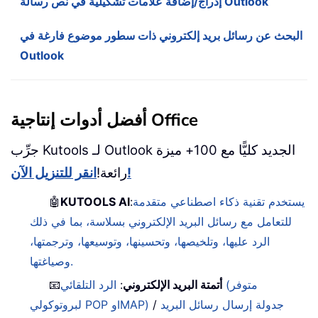
إدراج/إضافة علامات تشكيلية في نص رسالة Outlook
البحث عن رسائل بريد إلكتروني ذات سطور موضوع فارغة في
Outlook
أفضل أدوات إنتاجية Office
جرِّب Kutools لـ Outlook الجديد كليًّا مع 100+ ميزة
انقر للتنزيل الآن!
رائعة!
يستخدم تقنية ذكاء اصطناعي متقدمة
:
KUTOOLS AI
🤖
للتعامل مع رسائل البريد الإلكتروني بسلاسة، بما في ذلك
الرد عليها، وتلخيصها، وتحسينها، وتوسيعها، وترجمتها،
وصياغتها.
أتمتة البريد الإلكتروني
:
الرد التلقائي (متوفر
📧
جدولة إرسال رسائل البريد
/
لبروتوكولي POP وIMAP)